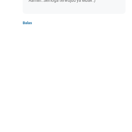
Aamiin..Semoga terwujud ya Mbak :)
Balas