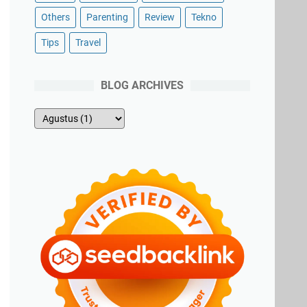
Others
Parenting
Review
Tekno
Tips
Travel
BLOG ARCHIVES