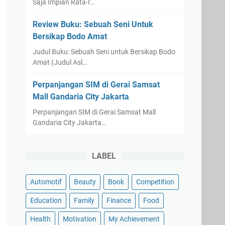
Saja Impian Rata-r…
Review Buku: Sebuah Seni Untuk
Bersikap Bodo Amat
Judul Buku: Sebuah Seni untuk Bersikap Bodo
Amat (Judul Asl…
Perpanjangan SIM di Gerai Samsat
Mall Gandaria City Jakarta
Perpanjangan SIM di Gerai Samsat Mall
Gandaria City Jakarta…
LABEL
Automotif
Beauty
Book
Competition
Education
Family
Finance
Food
Health
Motivation
My Achievement