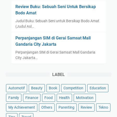
Review Buku: Sebuah Seni Untuk Bersikap
Bodo Amat
Judul Buku: Sebuah Seni untuk Bersikap Bodo Amat
(Judul Asl…
Perpanjangan SIM di Gerai Samsat Mall
Gandaria City Jakarta
Perpanjangan SIM di Gerai Samsat Mall Gandaria
City Jakarta…
LABEL
Automotif
Beauty
Book
Competition
Education
Family
Finance
Food
Health
Motivation
My Achievement
Others
Parenting
Review
Tekno
Tips
Travel