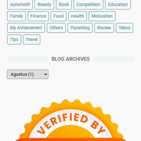
Automotif
Beauty
Book
Competition
Education
Family
Finance
Food
Health
Motivation
My Achievement
Others
Parenting
Review
Tekno
Tips
Travel
BLOG ARCHIVES