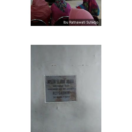
Ibu Ratnawati Sutedjo