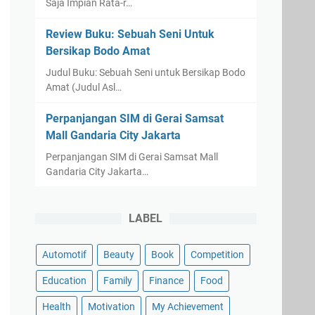
Saja Impian Rata-r…
Review Buku: Sebuah Seni Untuk
Bersikap Bodo Amat
Judul Buku: Sebuah Seni untuk Bersikap Bodo
Amat (Judul Asl…
Perpanjangan SIM di Gerai Samsat
Mall Gandaria City Jakarta
Perpanjangan SIM di Gerai Samsat Mall
Gandaria City Jakarta…
LABEL
Automotif
Beauty
Book
Competition
Education
Family
Finance
Food
Health
Motivation
My Achievement