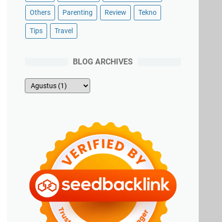
Others
Parenting
Review
Tekno
Tips
Travel
BLOG ARCHIVES