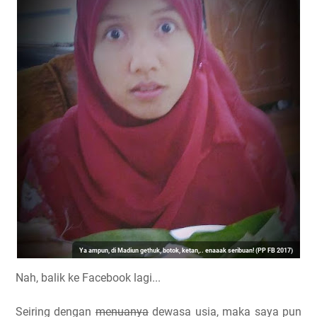
Ya ampun, di Madiun gethuk, botok, ketan,.. enaaak seribuan! (PP FB 2017)
Nah, balik ke Facebook lagi...
Seiring dengan
menuanya
dewasa usia, maka saya pun