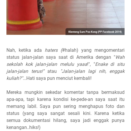
Klenteng Sam Poo Kong (PP Facebook 2014)
Nah, ketika ada
haters (
#halah) yang mengomentari
status jalan-jalan saya saat di Amerika dengan "
Wah
sekolah kok jalan-jalan melulu yaaa
!", "
Enake di situ
jalan-jalan terus!"
atau
"Jalan-jalan lagi nih, enggak
kuliah?"...
Hati saya pun menciut kembali!
Mereka mungkin sekedar komentar tanpa bermaksud
apa-apa, tapi karena kondisi ke-pede-an saya saat itu
memang labil. Saya pun sering menghapus foto dan
status (yang saya sangat sesali kini. Karena ketika
semua dokumentasi hilang, saya jadi enggak punya
kenangan..hiks!)