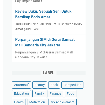
Saja Impian Rata-r…
Review Buku: Sebuah Seni Untuk
Bersikap Bodo Amat
Judul Buku: Sebuah Seni untuk Bersikap Bodo
Amat (Judul Asl…
Perpanjangan SIM di Gerai Samsat
Mall Gandaria City Jakarta
Perpanjangan SIM di Gerai Samsat Mall
Gandaria City Jakarta…
LABEL
Automotif
Beauty
Book
Competition
Education
Family
Finance
Food
Health
Motivation
My Achievement