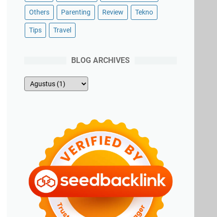
Others
Parenting
Review
Tekno
Tips
Travel
BLOG ARCHIVES