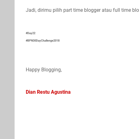
Jadi, dirimu pilih part time blogger atau full time b
#Day22
#BPN30DayChallenge2018
Happy Blogging,
Dian Restu Agustina