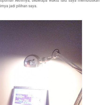
optimal! Akhirnya, beberapa waktu lalu saya memutuskan
rnya jadi pilihan saya.