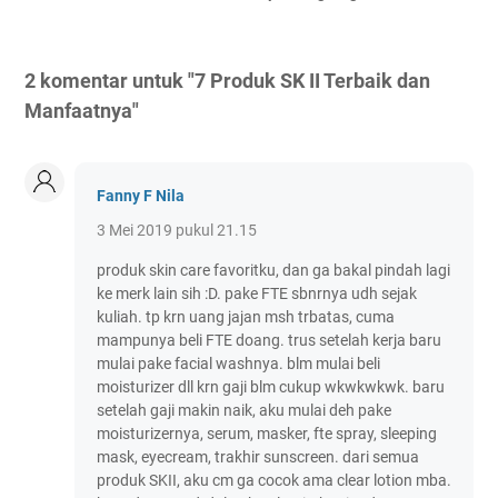
2 komentar untuk "7 Produk SK II Terbaik dan
Manfaatnya"
Fanny F Nila
3 Mei 2019 pukul 21.15
produk skin care favoritku, dan ga bakal pindah lagi
ke merk lain sih :D. pake FTE sbnrnya udh sejak
kuliah. tp krn uang jajan msh trbatas, cuma
mampunya beli FTE doang. trus setelah kerja baru
mulai pake facial washnya. blm mulai beli
moisturizer dll krn gaji blm cukup wkwkwkwk. baru
setelah gaji makin naik, aku mulai deh pake
moisturizernya, serum, masker, fte spray, sleeping
mask, eyecream, trakhir sunscreen. dari semua
produk SKII, aku cm ga cocok ama clear lotion mba.