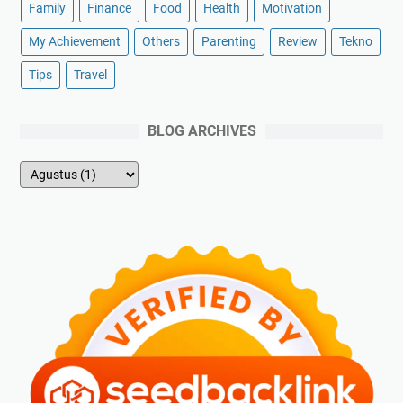
Family
Finance
Food
Health
Motivation
My Achievement
Others
Parenting
Review
Tekno
Tips
Travel
BLOG ARCHIVES