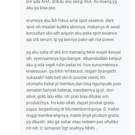
krn ada AHA. drdulu aku alergi AhA. itu doang yg
aku ga bisa pke.
srumnya aku lbh fokus ama spot essence. dark
spot sih msalah kulitku sbnrnya. makanya dr awal
konsultan skii udh anjurin aku pake spot essence
aja utk serum. tp yg lainnya pake set rna power.
yg aku suka dr skii, krn memang bikin wajah kenyal
sih. eyecreamnya bgs banget. alhamdulillah keriput
aku g ada sejak rutin pakai ini. trus sunscreennya
enakeuuun. ga bikin whitecast, ringan byangettt.
sukaaak!! kalo beli skii di counter resmi, ntr
otomatis bakal jd member,dan bisa ngumpulin poin.
semakin banyak belanja, membernya jg jd , dari
silver, gold, lalu elite. ntr poin bisa dituker am
produk2nya. trs kalo ultah, dapat produk gratis
jugaa, tergantung dr kls membershipnya :D. makin
tinggi memberahipnya, makin bnyk produm gratis
yg dikasih. aku ga sabar mau redeem pas ultahku
ntr nih :D. lumayan bgt soalnya hihihi...