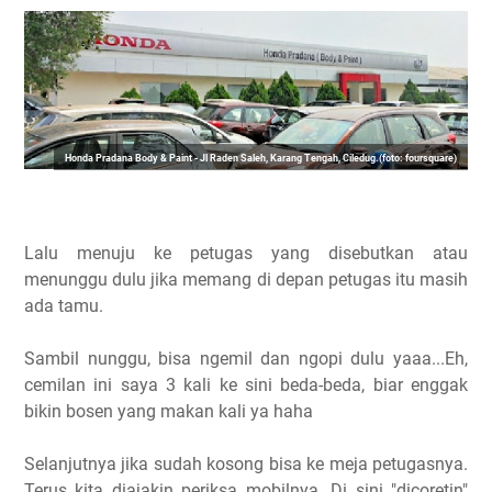
Honda Pradana Body & Paint - Jl Raden Saleh, Karang Tengah, Ciledug.(foto: foursquare)
Lalu menuju ke petugas yang disebutkan atau
menunggu dulu jika memang di depan petugas itu masih
ada tamu.
Sambil nunggu, bisa ngemil dan ngopi dulu yaaa...Eh,
cemilan ini saya 3 kali ke sini beda-beda, biar enggak
bikin bosen yang makan kali ya haha
Selanjutnya jika sudah kosong bisa ke meja petugasnya.
Terus kita diajakin periksa mobilnya. Di sini "dicoretin"