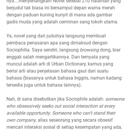
nya....menyenangkan! Novel setebal 210 halaman yang
berjudul tak biasa ini bersampul depan warna merah
dengan paduan kuning kunyit di mana ada gambar
gadis muda yang adalah cerminan sang tokoh utama.
Ya, novel yang dari judulnya langsung membuat
pembaca penasaran apa yang dimaksud dengan
Sociophilia. Saya sendiri, langsung
browsing
dong, biar
enggak salah mengartikannya. Dan ternyata yang
muncul adalah arti di Urban Dictionary, kamus yang
berisi arti atau penjelasan bahasa gaul dari suatu
bahasa (biasanya untuk bahasa Inggris, namun kadang
tersedia juga untuk bahasa lainnya).
Nah, di sana disebutkan jika Sociophile adalah:
someone
who obsessively seeks out social interaction at every
available opportunity. Someone who can't stand their
own company
, alias seseorang yang secara obsesif
mencari interaksi sosial di setiap kesempatan yang ada,