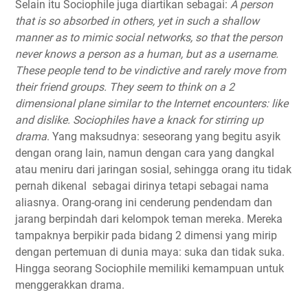
Selain itu Sociophile juga diartikan sebagai:
A person
that is so absorbed in others, yet in such a shallow
manner as to mimic social networks, so that the person
never knows a person as a human, but as a username.
These people tend to be vindictive and rarely move from
their friend groups. They seem to think on a 2
dimensional plane similar to the Internet encounters: like
and dislike. Sociophiles have a knack for stirring up
drama
. Yang maksudnya: seseorang yang begitu asyik
dengan orang lain, namun dengan cara yang dangkal
atau meniru dari jaringan sosial, sehingga orang itu tidak
pernah dikenal sebagai dirinya tetapi sebagai nama
aliasnya. Orang-orang ini cenderung pendendam dan
jarang berpindah dari kelompok teman mereka. Mereka
tampaknya berpikir pada bidang 2 dimensi yang mirip
dengan pertemuan di dunia maya: suka dan tidak suka.
Hingga seorang Sociophile memiliki kemampuan untuk
menggerakkan drama.