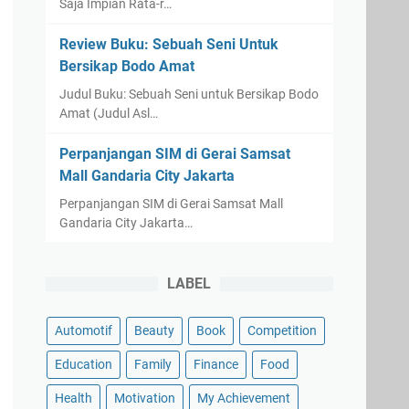
Saja Impian Rata-r…
Review Buku: Sebuah Seni Untuk
Bersikap Bodo Amat
Judul Buku: Sebuah Seni untuk Bersikap Bodo
Amat (Judul Asl…
Perpanjangan SIM di Gerai Samsat
Mall Gandaria City Jakarta
Perpanjangan SIM di Gerai Samsat Mall
Gandaria City Jakarta…
LABEL
Automotif
Beauty
Book
Competition
Education
Family
Finance
Food
Health
Motivation
My Achievement