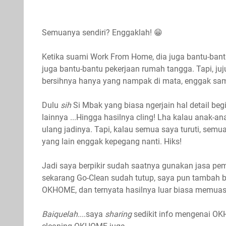
Semuanya sendiri? Enggaklah! 😁
Ketika suami Work From Home, dia juga bantu-ban
juga bantu-bantu pekerjaan rumah tangga. Tapi, juj
bersihnya hanya yang nampak di mata, enggak sampai
Dulu
sih
Si Mbak yang biasa ngerjain hal detail begi
lainnya ...Hingga hasilnya cling! Lha kalau anak-an
ulang jadinya. Tapi, kalau semua saya turuti, semu
yang lain enggak kepegang nanti. Hiks!
Jadi saya berpikir sudah saatnya gunakan jasa pem
sekarang Go-Clean sudah tutup, saya pun tambah b
OKHOME, dan ternyata hasilnya luar biasa memuask
Baiquelah.
...saya
sharing
sedikit info mengenai OK