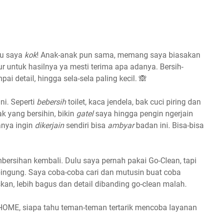
tu saya
kok
! Anak-anak pun sama, memang saya biasakan
ur untuk hasilnya ya mesti terima apa adanya. Bersih-
 detail, hingga sela-sela paling kecil. 🙈
ni. Seperti
bebersih
toilet, kaca jendela, bak cuci piring dan
ak yang bersihin, bikin
gatel
saya hingga pengin ngerjain
anya ingin
dikerjain
sendiri bisa
ambyar
badan ini. Bisa-bisa
bersihan kembali. Dulu saya pernah pakai Go-Clean, tapi
ingung. Saya coba-coba cari dan mutusin buat coba
an, lebih bagus dan detail dibanding go-clean malah.
HOME, siapa tahu teman-teman tertarik mencoba layanan