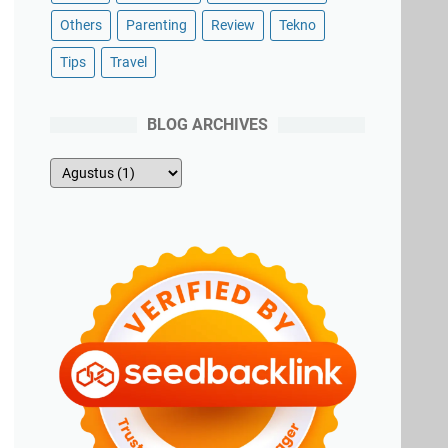
Others
Parenting
Review
Tekno
Tips
Travel
BLOG ARCHIVES