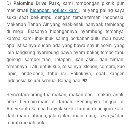
Di
Palomino Drive Park,
kami rombongan piknik pun
menikmati
hidangan potluck kami
. Ini yang paling saya
suka saat berkumpul dengan teman-teman Indonesia.
Makanan Tanah Air yang enak-enak banyaak terhidang
di meja. Biasanya hidangannya nyambung temanya,
karena kami ibuk-ibuk saling berkabar dulu mau bawa
apa. Misalnya sudah ada yang bawa sayur asem, yang
lain langsung nyambung bawa ayam bakar, tempe tahu
goreng, sambel trasi, lalapan, ikan asin....dan teman-
temannya. Lalu untuk kue, misalnya: klepon, combro, kue
lapis, onde-onde, tahu isi....Pokoknya, obat kangen
Indonesia keluar semua. Bahagiaaa!!💖
Sementara orang tua makan, makan dan ..makan, anak-
anak bermain-main di taman. Senangnya tinggal di
Amerika itu karena banyak sekali taman di penjuru kota.
Jadi mau olahraga, jalan-jalan, main-main, ...
gampil
dan
murah meriah pula.