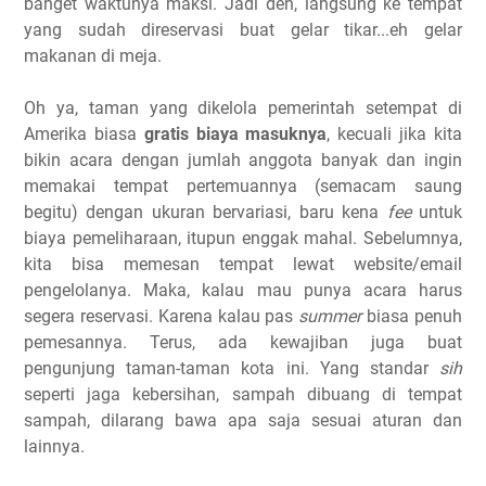
banget waktunya maksi. Jadi deh, langsung ke tempat
yang sudah direservasi buat gelar tikar...eh gelar
makanan di meja.
Oh ya, taman yang dikelola pemerintah setempat di
Amerika biasa
gratis biaya masuknya
, kecuali jika kita
bikin acara dengan jumlah anggota banyak dan ingin
memakai tempat pertemuannya (semacam saung
begitu) dengan ukuran bervariasi, baru kena
fee
untuk
biaya pemeliharaan, itupun enggak mahal. Sebelumnya,
kita bisa memesan tempat lewat website/email
pengelolanya. Maka, kalau mau punya acara harus
segera reservasi. Karena kalau pas
summer
biasa penuh
pemesannya. Terus, ada kewajiban juga buat
pengunjung taman-taman kota ini. Yang standar
sih
seperti jaga kebersihan, sampah dibuang di tempat
sampah, dilarang bawa apa saja sesuai aturan dan
lainnya.