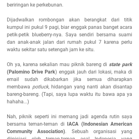
beriringan ke perkebunan.
Dijadwalkan rombongan akan berangkat dari titik
kumpul ini pukul 9 pagi, biar enggak panas banget acara
petik-petik blueberry-nya. Saya sendiri bersama suami
dan anak-anak jalan dari rumah pukul 7 karena perlu
waktu sekitar satu setengah jam ke situ.
Oh ya, karena sekalian mau piknik bareng di
state park
(Palomino Drive Park
) enggak jauh dari lokasi
,
maka di
email sudah dikabarkan jika semua diharapkan
membawa
potluck
, hidangan yang nanti akan disantap
bareng-bareng. (Tapi, saya lupa waktu itu bawa apa ya
hahaha...)
Nah, piknik seperti ini memang jadi agenda rutin saya
bersama teman-teman di
IACA (Indonesian American
Community Association)
. Sebuah organisasi yang
diinisiasi oleh teman-teman asal Indonesia yang