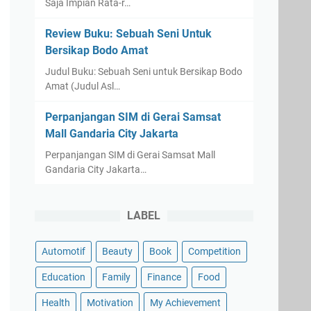
Saja Impian Rata-r…
Review Buku: Sebuah Seni Untuk
Bersikap Bodo Amat
Judul Buku: Sebuah Seni untuk Bersikap Bodo
Amat (Judul Asl…
Perpanjangan SIM di Gerai Samsat
Mall Gandaria City Jakarta
Perpanjangan SIM di Gerai Samsat Mall
Gandaria City Jakarta…
LABEL
Automotif
Beauty
Book
Competition
Education
Family
Finance
Food
Health
Motivation
My Achievement