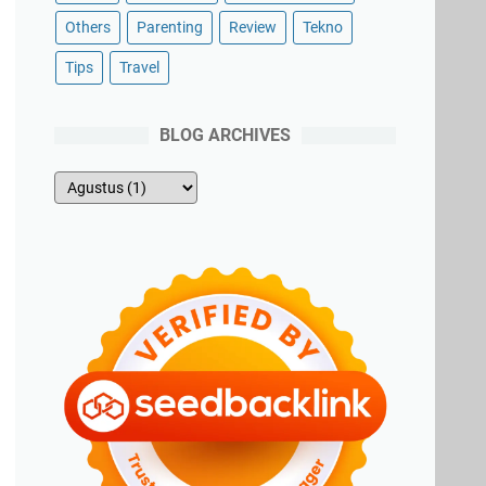
Others
Parenting
Review
Tekno
Tips
Travel
BLOG ARCHIVES