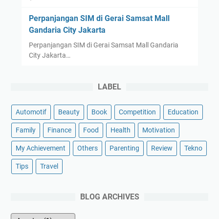
Perpanjangan SIM di Gerai Samsat Mall
Gandaria City Jakarta
Perpanjangan SIM di Gerai Samsat Mall Gandaria
City Jakarta…
LABEL
Automotif
Beauty
Book
Competition
Education
Family
Finance
Food
Health
Motivation
My Achievement
Others
Parenting
Review
Tekno
Tips
Travel
BLOG ARCHIVES