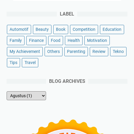
LABEL
Automotif
Beauty
Book
Competition
Education
Family
Finance
Food
Health
Motivation
My Achievement
Others
Parenting
Review
Tekno
Tips
Travel
BLOG ARCHIVES