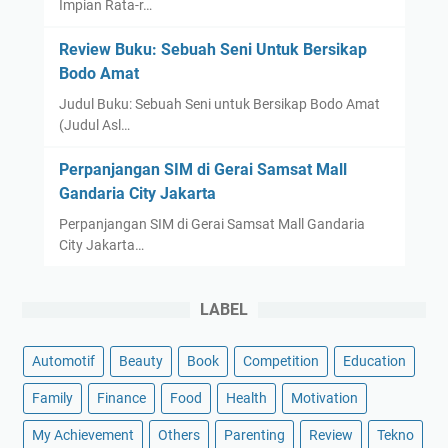
Impian Rata-r…
Review Buku: Sebuah Seni Untuk Bersikap
Bodo Amat
Judul Buku: Sebuah Seni untuk Bersikap Bodo Amat
(Judul Asl…
Perpanjangan SIM di Gerai Samsat Mall
Gandaria City Jakarta
Perpanjangan SIM di Gerai Samsat Mall Gandaria
City Jakarta…
LABEL
Automotif
Beauty
Book
Competition
Education
Family
Finance
Food
Health
Motivation
My Achievement
Others
Parenting
Review
Tekno