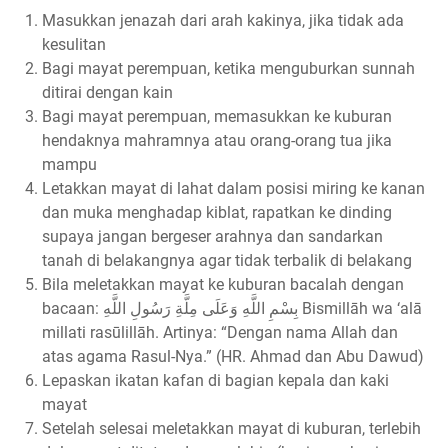
Masukkan jenazah dari arah kakinya, jika tidak ada
kesulitan
Bagi mayat perempuan, ketika menguburkan sunnah
ditirai dengan kain
Bagi mayat perempuan, memasukkan ke kuburan
hendaknya mahramnya atau orang-orang tua jika
mampu
Letakkan mayat di lahat dalam posisi miring ke kanan
dan muka menghadap kiblat, rapatkan ke dinding
supaya jangan bergeser arahnya dan sandarkan
tanah di belakangnya agar tidak terbalik di belakang
Bila meletakkan mayat ke kuburan bacalah dengan
bacaan: بِسْمِ اللَّهِ وَعَلَى مِلَّةِ رَسُولِ اللَّهِ Bismillāh wa ‘alā
millati rasūlillāh. Artinya: “Dengan nama Allah dan
atas agama Rasul-Nya.” (HR. Ahmad dan Abu Dawud)
Lepaskan ikatan kafan di bagian kepala dan kaki
mayat
Setelah selesai meletakkan mayat di kuburan, terlebih