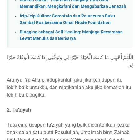
Memandikan, Mengkafani dan Menguburkan Jenazah
Icip-icip Kuliner Gorontalo dan Peluncuran Buku
Sambal Roa bersama Omar Niode Foundation
Blogging sebagai Self Healing: Menjaga Kewarasan
Lewat Menulis dan Berkarya
اللَّهُمَّ أَحْيِنِي مَا كَانَتْ الْحَيَاةُ خَيْرًا لِي وَتَوَفَّنِي إِذَا كَانَتْ الْوَفَاةُ خَيْرًا
لِي
Artinya: Ya Allah, hidupkanlah aku jika kehidupan itu
lebih baik untukku, dan matikanlah aku jika kematian itu
lebih baik bagiku.
2. Ta'ziyah
Tata cara ucapan ta'ziyah yang baik dicontohkan ketika
anak salah satu putri Rasulullah, Umaimah binti Zainab
binti Rasulullah Muhammad SAW meninggal, Zainab