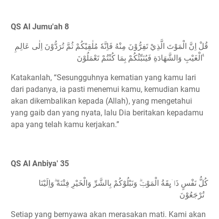
QS Al Jumu'ah 8
قُلْ اِنَّ الْمَوْتَ الَّذِيْ تَفِرُّوْنَ مِنْهُ فَاِنَّهٗ مُلٰقِيْكُمْ ثُمَّ تُرَدُّوْنَ اِلٰى عَالِمِ
الْغَيْبِ وَالشَّهَادَةِ فَيُنَبِّئُكُمْ بِمَا كُنْتُمْ تَعْمَلُوْنَ ࣖ
Katakanlah, “Sesungguhnya kematian yang kamu lari
dari padanya, ia pasti menemui kamu, kemudian kamu
akan dikembalikan kepada (Allah), yang mengetahui
yang gaib dan yang nyata, lalu Dia beritakan kepadamu
apa yang telah kamu kerjakan.”
QS Al Anbiya' 35
كُلُّ نَفْسٍ ذَاۤىِٕقَةُ الْمَوْتِۗ وَنَبْلُوْكُمْ بِالشَّرِّ وَالْخَيْرِ فِتْنَةً ۗوَاِلَيْنَا
تُرْجَعُوْنَ
Setiap yang bernyawa akan merasakan mati. Kami akan