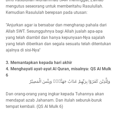
mengutus seseorang untuk memberitahu Rasulullah.
Kemudian Rasululah berepsan pada utusan:
"Anjurkan agar ia bersabar dan mengharap pahala dari
Allah SWT. Sesungguhnya bagi Allah jualah apa-apa
yang telah diambil dan hanya kepunyaan-Nya sajalah
yang telah diberikan dan segala sesuatu telah ditentukan
ajalnya di sisi-Nya"
3. Memantapkan kepada hari akhir
4. Menghayati ayat-ayat Al Quran, misalnya: QS Al Mulk
6
وَلِلَّذِيْنَ كَفَرُوْا بِرَبِّهِمْ عَذَابُ جَهَنَّمَۗ وَبِئْسَ الْمَصِيْرُ
Dan orang-orang yang ingkar kepada Tuhannya akan
mendapat azab Jahanam. Dan itulah seburuk-buruk
tempat kembali. (QS Al Mulk 6)