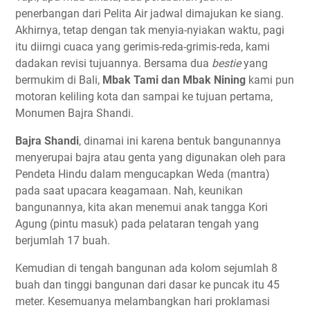
penerbangan dari Pelita Air jadwal dimajukan ke siang.
Akhirnya, tetap dengan tak menyia-nyiakan waktu, pagi
itu diirngi cuaca yang gerimis-reda-grimis-reda, kami
dadakan revisi tujuannya. Bersama dua
bestie
yang
bermukim di Bali,
Mbak Tami dan Mbak Nining
kami pun
motoran keliling kota dan sampai ke tujuan pertama,
Monumen Bajra Shandi.
Bajra Shandi
, dinamai ini karena
bentuk bangunannya
menyerupai bajra atau genta yang digunakan oleh para
Pendeta Hindu dalam mengucapkan Weda (mantra)
pada saat upacara keagamaan. Nah, keunikan
bangunannya, kita akan menemui anak tangga Kori
Agung (pintu masuk) pada pelataran tengah yang
berjumlah 17 buah.
Kemudian di tengah bangunan ada kolom sejumlah 8
buah dan tinggi bangunan dari dasar ke puncak itu 45
meter. Kesemuanya melambangkan hari proklamasi