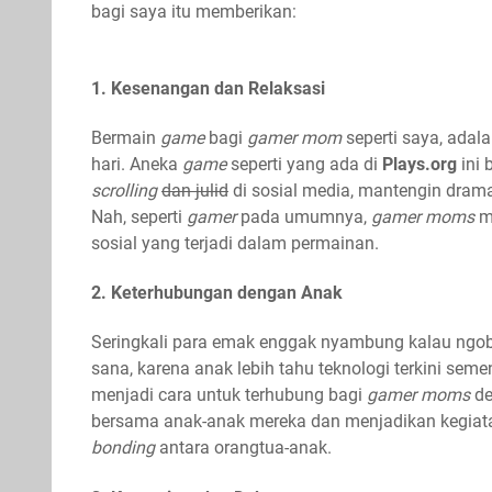
bagi saya itu memberikan:
1. Kesenangan dan Relaksasi
Bermain
game
bagi
gamer mom
seperti saya, adala
hari. Aneka
game
seperti yang ada di
Plays.org
ini 
scrolling
dan julid
di sosial media, mantengin dram
Nah, seperti
gamer
pada umumnya,
gamer moms
me
sosial yang terjadi dalam permainan.
2. Keterhubungan dengan Anak
Seringkali para emak enggak nyambung kalau ngob
sana, karena anak lebih tahu teknologi terkini se
menjadi cara untuk terhubung bagi
gamer moms
de
bersama anak-anak mereka dan menjadikan kegia
bonding
antara orangtua-anak.