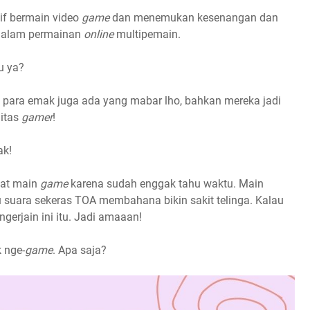
tif bermain video
game
dan menemukan kesenangan dan
 dalam permainan
online
multipemain.
bu ya?
 para emak juga ada yang mabar lho, bahkan mereka jadi
itas
gamer
!
iak!
saat main
game
karena sudah enggak tahu waktu. Main
lau suara sekeras TOA membahana bikin sakit telinga. Kalau
ngerjain ini itu. Jadi amaaan!
 nge-
game
. Apa saja?