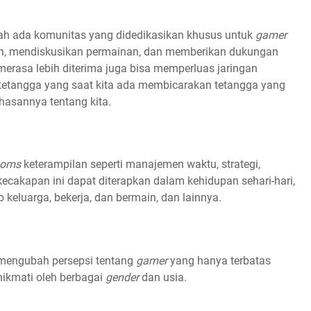
h ada komunitas yang didedikasikan khusus untuk
gamer
an, mendiskusikan permainan, dan memberikan dukungan
erasa lebih diterima juga bisa memperluas jaringan
etangga yang saat kita ada membicarakan tetangga yang
hasannya tentang kita.
moms
keterampilan seperti manajemen waktu, strategi,
cakapan ini dapat diterapkan dalam kehidupan sehari-hari,
keluarga, bekerja, dan bermain, dan lainnya.
engubah persepsi tentang
gamer
yang hanya terbatas
nikmati oleh berbagai
gender
dan usia.