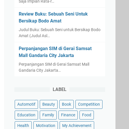
Saja Impian Rata-r…
Review Buku: Sebuah Seni Untuk
Bersikap Bodo Amat
Judul Buku: Sebuah Seni untuk Bersikap Bodo
Amat (Judul Asl…
Perpanjangan SIM di Gerai Samsat
Mall Gandaria City Jakarta
Perpanjangan SIM di Gerai Samsat Mall
Gandaria City Jakarta…
LABEL
Automotif
Beauty
Book
Competition
Education
Family
Finance
Food
Health
Motivation
My Achievement