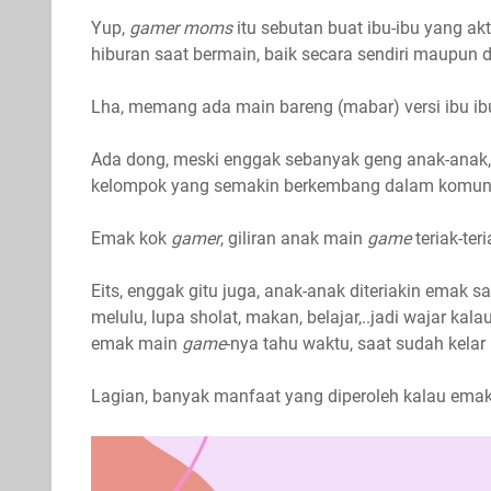
Yup,
gamer moms
itu sebutan buat ibu-ibu yang ak
hiburan saat bermain, baik secara sendiri maupun
Lha, memang ada main bareng (mabar) versi ibu i
Ada dong, meski enggak sebanyak geng anak-anak,
kelompok yang semakin berkembang dalam komun
Emak kok
gamer
, giliran anak main
game
teriak-ter
Eits, enggak gitu juga, anak-anak diteriakin emak 
melulu, lupa sholat, makan, belajar,..jadi wajar ka
emak main
game
-nya tahu waktu, saat sudah kelar 
Lagian, banyak manfaat yang diperoleh kalau emak