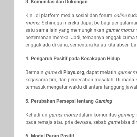
3. Komunitas dan Dukungan
Kini, di platform media sosial dan forum
online
suda
moms
. Sehingga mereka dapat berbagi pengalam
satu sama lain yang memungkinkan
gamer moms
m
pertemanan mereka. Jadi, temannya enggak cuma t
enggak ada di sana, sementara kalau kita absen ba
4. Pengaruh Positif pada Kecakapan Hidup
Bermain
game
di
Plays.org
,
dapat melatih
gamer 
kerjasama tim, dan pemecahan masalah. Di mana ke
termasuk mengatur waktu di antara tanggung jawab 
5. Perubahan Persepsi tentang
Gaming
Kehadiran
gamer moms
dalam komunitas
gaming
m
pada remaja atau pria dewasa, sebab
game
bisa di
6. Model Peran Positif