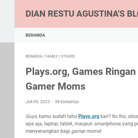
DIAN RESTU AGUSTINA'S B
BERANDA
BERANDA
/
FAMILY
/
OTHERS
Plays.org, Games Ringa
Gamer Moms
Juli 09, 2023
58 komentar
Guys
, kamu sudah tahu
Plays.org
kan? Itu lho, situ
apa aja, laptop, tablet, maupun
smartphone,
yang p
menyenangkan bagi
gamer moms
!