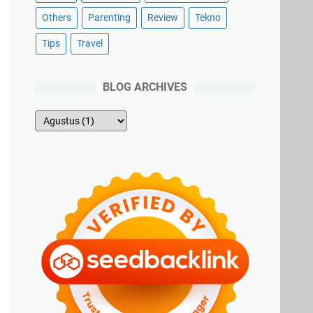
Others
Parenting
Review
Tekno
Tips
Travel
BLOG ARCHIVES