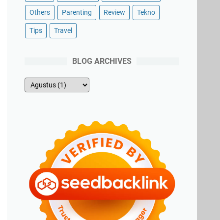
Others
Parenting
Review
Tekno
Tips
Travel
BLOG ARCHIVES