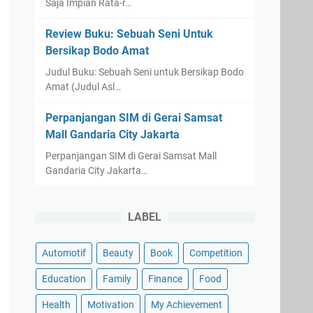
Saja Impian Rata-r…
Review Buku: Sebuah Seni Untuk
Bersikap Bodo Amat
Judul Buku: Sebuah Seni untuk Bersikap Bodo
Amat (Judul Asl…
Perpanjangan SIM di Gerai Samsat
Mall Gandaria City Jakarta
Perpanjangan SIM di Gerai Samsat Mall
Gandaria City Jakarta…
LABEL
Automotif
Beauty
Book
Competition
Education
Family
Finance
Food
Health
Motivation
My Achievement