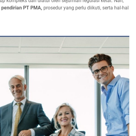
p kompleks dan diatur oleh sejumlah regulasi ketat. Nah,
t pendirian PT PMA,
prosedur yang perlu diikuti, serta hal-hal