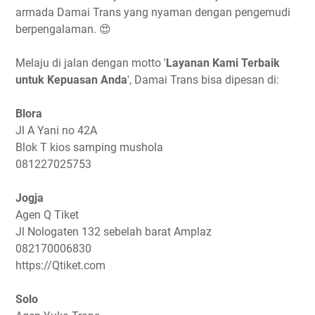
armada Damai Trans yang nyaman dengan pengemudi
berpengalaman. 😍
Melaju di jalan dengan motto '
Layanan Kami Terbaik
untuk Kepuasan Anda
', Damai Trans bisa dipesan di:
Blora
Jl A Yani no 42A
Blok T kios samping mushola
081227025753
Jogja
Agen Q Tiket
Jl Nologaten 132 sebelah barat Amplaz
082170006830
https://Qtiket.com
Solo