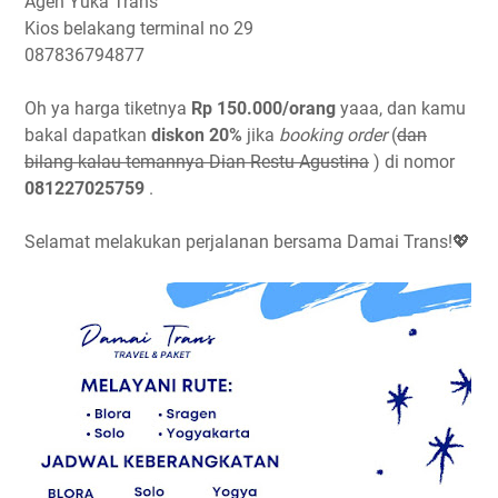
Agen Yuka Trans
Kios belakang terminal no 29
087836794877
Oh ya harga tiketnya
Rp 150.000/orang
yaaa, dan kamu
bakal dapatkan
diskon 20%
jika
booking order
(
dan
bilang kalau temannya Dian Restu Agustina
) di nomor
081227025759
.
Selamat melakukan perjalanan bersama Damai Trans!💖