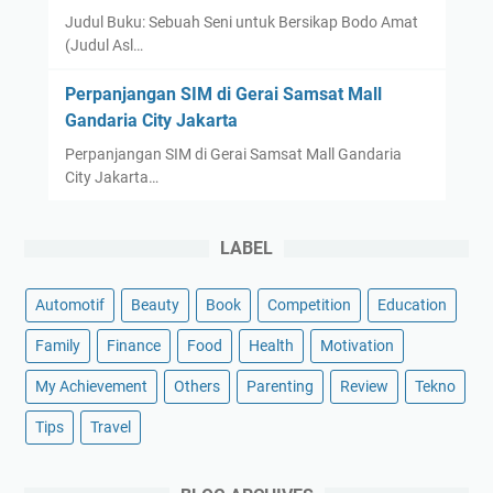
Judul Buku: Sebuah Seni untuk Bersikap Bodo Amat
(Judul Asl…
Perpanjangan SIM di Gerai Samsat Mall
Gandaria City Jakarta
Perpanjangan SIM di Gerai Samsat Mall Gandaria
City Jakarta…
LABEL
Automotif
Beauty
Book
Competition
Education
Family
Finance
Food
Health
Motivation
My Achievement
Others
Parenting
Review
Tekno
Tips
Travel