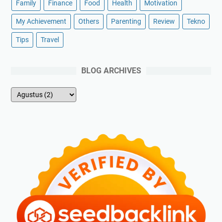
Family
Finance
Food
Health
Motivation
My Achievement
Others
Parenting
Review
Tekno
Tips
Travel
BLOG ARCHIVES