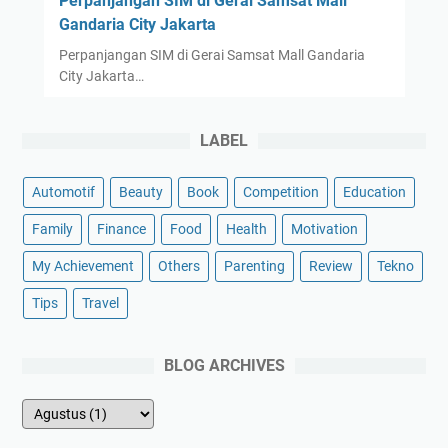
Perpanjangan SIM di Gerai Samsat Mall
Gandaria City Jakarta
Perpanjangan SIM di Gerai Samsat Mall Gandaria
City Jakarta…
LABEL
Automotif
Beauty
Book
Competition
Education
Family
Finance
Food
Health
Motivation
My Achievement
Others
Parenting
Review
Tekno
Tips
Travel
BLOG ARCHIVES