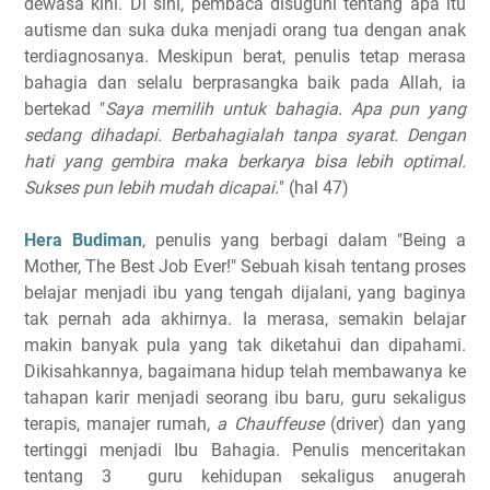
dewasa kini. Di sini, pembaca disuguhi tentang apa itu
autisme dan suka duka menjadi orang tua dengan anak
terdiagnosanya. Meskipun berat, penulis tetap merasa
bahagia dan selalu berprasangka baik pada Allah, ia
bertekad "
Saya memilih untuk bahagia. Apa pun yang
sedang dihadapi. Berbahagialah tanpa syarat. Dengan
hati yang gembira maka berkarya bisa lebih optimal.
Sukses pun lebih mudah dicapai.
" (hal 47)
Hera Budiman
, penulis yang berbagi dalam "Being a
Mother, The Best Job Ever!" Sebuah kisah tentang proses
belajar menjadi ibu yang tengah dijalani, yang baginya
tak pernah ada akhirnya. Ia merasa, semakin belajar
makin banyak pula yang tak diketahui dan dipahami.
Dikisahkannya, bagaimana hidup telah membawanya ke
tahapan karir menjadi seorang ibu baru, guru sekaligus
terapis, manajer rumah,
a Chauffeuse
(driver) dan yang
tertinggi menjadi Ibu Bahagia. Penulis menceritakan
tentang 3 guru kehidupan sekaligus anugerah