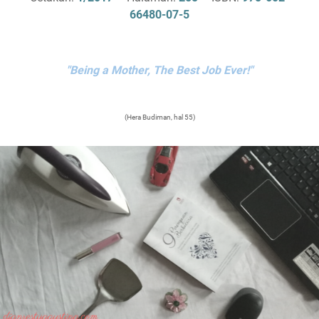
66480-07-5
"Being a Mother, The Best Job Ever!"
(Hera Budiman, hal 55)