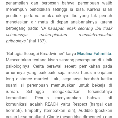
penampilan dan berpesan bahwa perempuan wajib
menempuh pendidikan setinggi ia bisa. Karena ialah
pendidik pertama anak-anaknya. Ibu yang tak pernah
meneteskan air mata di depan anak-anaknya karena
berpegang pada: "
Di hadapan anak seorang ibu tidak
seharusnya melampiaskan masalah-masalah
pribadinya.
" (hal 137).
"Bahagia Sebagai Breadwinner" karya
Maulina Fahmilita
.
Menceritakan tentang kisah seorang perempuan di klinik
psikologinya. Cerita berawal seperti pernikahan pada
umumnya yang baik-baik saja meski harus menjalani
long distance married. Lalu, segalanya berubah ketika
suami si perempuan memutuskan untuk bekerja di
rumah. Sehingga mengakibatkan tersendatnya
komunikasi. Penulis menyarankan bahwa inti
komunikasi adalah REACH yaitu Respect (hargai dan
hormati), Empathy (tempatkan diri), Audible (pastikan
pesan tersampaikan), Clarity (pesan bisa dimengerti) dan