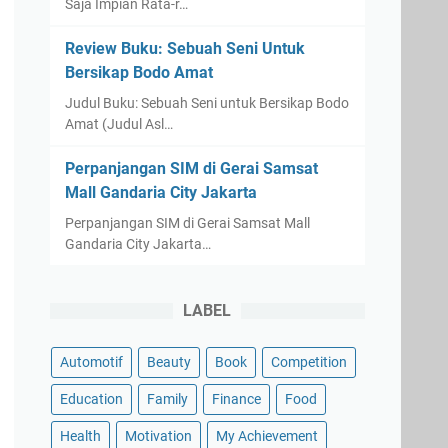
Saja Impian Rata-r…
Review Buku: Sebuah Seni Untuk
Bersikap Bodo Amat
Judul Buku: Sebuah Seni untuk Bersikap Bodo
Amat (Judul Asl…
Perpanjangan SIM di Gerai Samsat
Mall Gandaria City Jakarta
Perpanjangan SIM di Gerai Samsat Mall
Gandaria City Jakarta…
LABEL
Automotif
Beauty
Book
Competition
Education
Family
Finance
Food
Health
Motivation
My Achievement