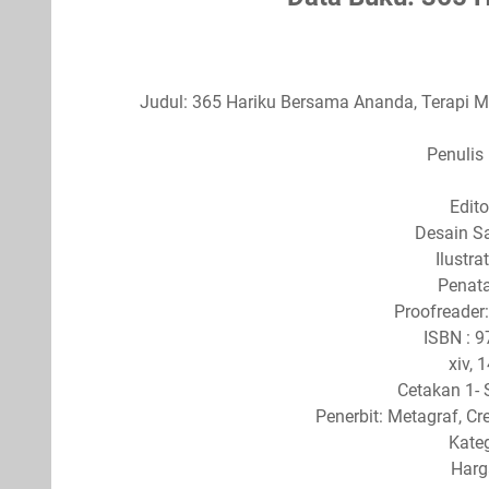
Judul: 365 Hariku Bersama Ananda, Terapi 
Penulis
Edito
Desain S
Ilustra
Penata
Proofreader
ISBN : 
xiv, 
Cetakan 1- 
Penerbit: Metagraf, Cr
Kateg
Harg