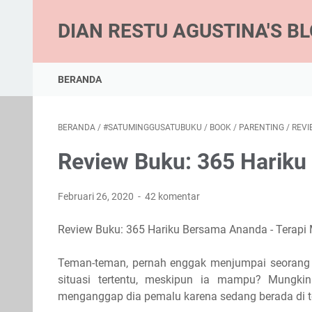
DIAN RESTU AGUSTINA'S B
BERANDA
BERANDA
/
#SATUMINGGUSATUBUKU
/
BOOK
/
PARENTING
/
REVI
Review Buku: 365 Harik
Februari 26, 2020
42 komentar
Review Buku: 365 Hariku Bersama Ananda - Terapi
Teman-teman, pernah enggak menjumpai seorang a
situasi tertentu, meskipun ia mampu? Mungki
menganggap dia pemalu karena sedang berada di 