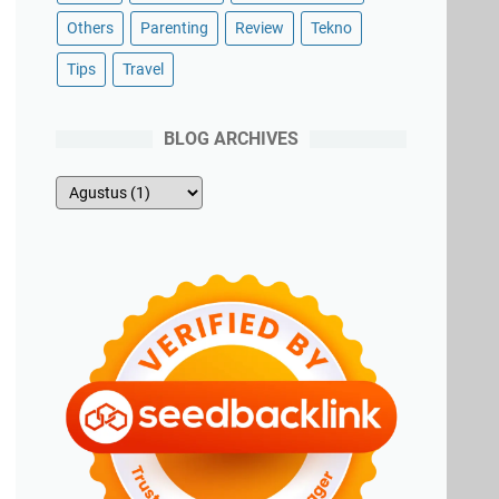
Others
Parenting
Review
Tekno
Tips
Travel
BLOG ARCHIVES