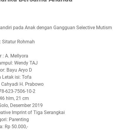
Mandiri pada Anak dengan Gangguan Selective Mutism
 : Sitatur Rohmah
r : A. Mellyora
ampul: Wendy TAJ
tor: Bayu Aryo D
 Letak isi: Tofa
: Cahyadi H. Prabowo
978-623-7506-10-2
146 hlm, 21 cm
Solo, Desember 2019
eative Imprint of Tiga Serangkai
ori: Parenting
a: Rp 50.000,-