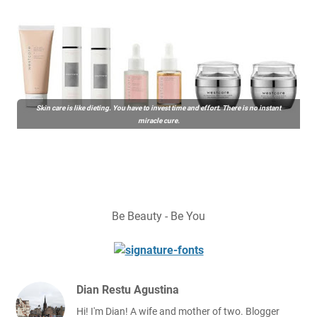
Skin care is like dieting. You have to invest time and effort. There is no instant
miracle cure.
Be Beauty - Be You
Dian Restu Agustina
Hi! I'm Dian! A wife and mother of two. Blogger