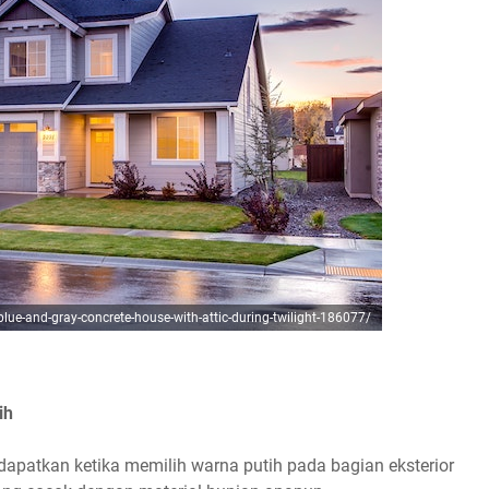
ue-and-gray-concrete-house-with-attic-during-twilight-186077/
ih
dapatkan ketika memilih warna putih pada bagian eksterior