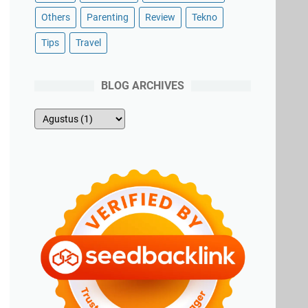
Others
Parenting
Review
Tekno
Tips
Travel
BLOG ARCHIVES