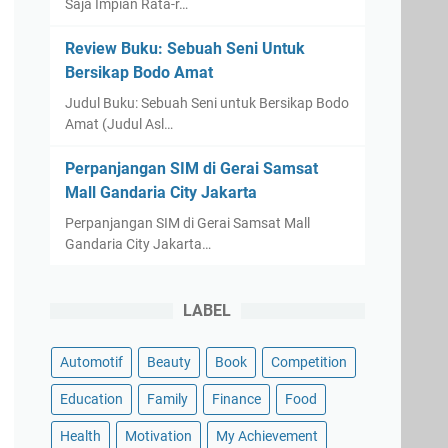
Saja Impian Rata-r…
Review Buku: Sebuah Seni Untuk
Bersikap Bodo Amat
Judul Buku: Sebuah Seni untuk Bersikap Bodo
Amat (Judul Asl…
Perpanjangan SIM di Gerai Samsat
Mall Gandaria City Jakarta
Perpanjangan SIM di Gerai Samsat Mall
Gandaria City Jakarta…
LABEL
Automotif
Beauty
Book
Competition
Education
Family
Finance
Food
Health
Motivation
My Achievement