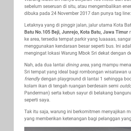
sebelum seseruan di situ, atau mengembalikan ener
dibuka pada 24 November 2017 dan punya tag line: 
Letaknya yang di pinggir jalan, jalur utama Kota B
Batu No.105 Beji, Junrejo, Kota Batu, Jawa Timur
m
ke area, tersedia tempat parkir yang luaaaas, san
menggunakan kendaraan besar seperti bus. Ini ad
mengingat lokasi Warung Mbok Sri dekat dengan de
Nah, ada dua lantai
dining area
, yang mampu mena
Sri tempat yang ideal bagi rombongan wisatawan u
friendly
dengan playground di lantai 1 sehingga boci
kolam ikan di tengah ruangan berdesain semi
outd
Panderman) serta kebun sayur di belakang bangu
seperti saya.
Tak itu saja, warung ini berkomitmen menyajikan 
yang memberikan ketenangan bagi pelanggan yang