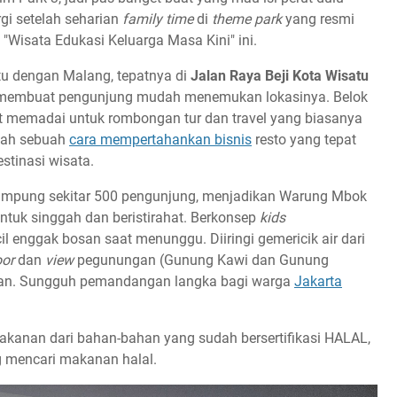
gi setelah seharian
family time
di
theme park
yang resmi
"Wisata Edukasi Keluarga Masa Kini" ini.
atu dengan Malang, tepatnya di
Jalan Raya Beji Kota Wisatu
embuat pengunjung mudah menemukan lokasinya. Belok
gat memadai untuk rombongan tur dan travel yang biasanya
alah sebuah
cara mempertahankan bisnis
resto yang tepat
stinasi wisata.
mpung sekitar 500 pengunjung, menjadikan Warung Mbok
ntuk singgah dan beristirahat. Berkonsep
kids
l enggak bosan saat menunggu. Diiringi gemericik air dari
oor
dan
view
pegunungan (Gunung Kawi dan Gunung
nan. Sungguh pemandangan langka bagi warga
Jakarta
makanan dari bahan-bahan yang sudah bersertifikasi HALAL,
 mencari makanan halal.