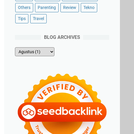
Others
Parenting
Review
Tekno
Tips
Travel
BLOG ARCHIVES