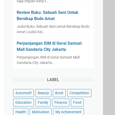
Saja Impian Rata-r…
Review Buku: Sebuah Seni Untuk
Bersikap Bodo Amat
Judul Buku: Sebuah Seni untuk Bersikap Bodo
Amat (Judul Asl…
Perpanjangan SIM di Gerai Samsat
Mall Gandaria City Jakarta
Perpanjangan SIM di Gerai Samsat Mall
Gandaria City Jakarta…
LABEL
Automotif
Beauty
Book
Competition
Education
Family
Finance
Food
Health
Motivation
My Achievement