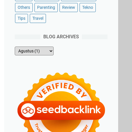
Others
Parenting
Review
Tekno
Tips
Travel
BLOG ARCHIVES