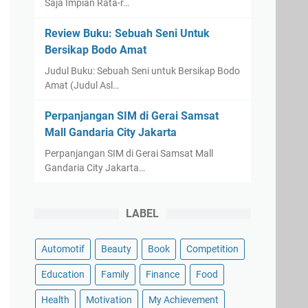
Saja Impian Rata-r…
Review Buku: Sebuah Seni Untuk
Bersikap Bodo Amat
Judul Buku: Sebuah Seni untuk Bersikap Bodo
Amat (Judul Asl…
Perpanjangan SIM di Gerai Samsat
Mall Gandaria City Jakarta
Perpanjangan SIM di Gerai Samsat Mall
Gandaria City Jakarta…
LABEL
Automotif
Beauty
Book
Competition
Education
Family
Finance
Food
Health
Motivation
My Achievement