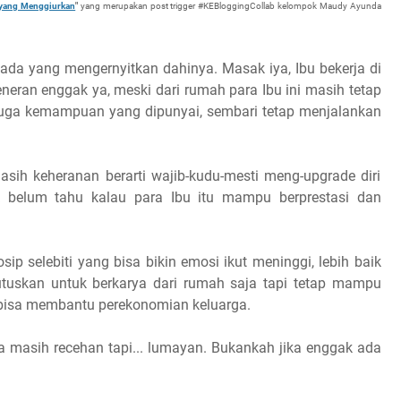
h yang Menggiurkan
"
yang
merupakan post trigger #KEBloggingCollab kelompok Maudy Ayunda
 ada yang mengernyitkan dahinya. Masak iya, Ibu bekerja di
neran enggak ya, meski dari rumah para Ibu ini masih tetap
juga kemampuan yang dipunyai, sembari tetap menjalankan
sih keheranan berarti wajib-kudu-mesti meng-upgrade diri
ak belum tahu kalau para Ibu itu mampu berprestasi dan
ip selebiti yang bisa bikin emosi ikut meninggi, lebih baik
tuskan untuk berkarya dari rumah saja tapi tetap mampu
bisa membantu perekonomian keluarga.
masih recehan tapi... lumayan. Bukankah jika enggak ada