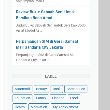
Saja Impian Rata-r…
Review Buku: Sebuah Seni Untuk
Bersikap Bodo Amat
Judul Buku: Sebuah Seni untuk Bersikap Bodo
Amat (Judul Asl…
Perpanjangan SIM di Gerai Samsat
Mall Gandaria City Jakarta
Perpanjangan SIM di Gerai Samsat Mall
Gandaria City Jakarta…
LABEL
Automotif
Beauty
Book
Competition
Education
Family
Finance
Food
Health
Motivation
My Achievement