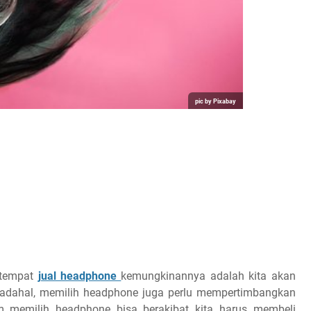
pic by Pixabay
-tempat
jual headphone
kemungkinannya adalah kita akan
Padahal, memilih headphone juga perlu mempertimbangkan
 memilih headphone bisa berakibat kita harus membeli