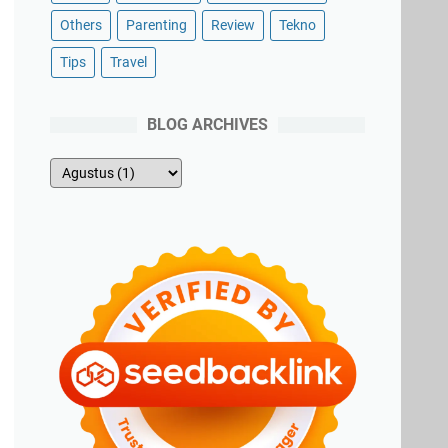
Others
Parenting
Review
Tekno
Tips
Travel
BLOG ARCHIVES