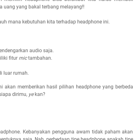
a uang yang bakal terbang melayang!!
ejauh mana kebutuhan kita terhadap headphone ini.
endengarkan audio saja.
ki fitur
mic
tambahan.
i luar rumah.
i akan memberikan hasil pilihan headphone yang berbeda
apa dirimu,
ye
kan?
headphone. Kebanyakan pengguna awam tidak paham akan
 bentuknya saja. Nah, perbedaan tipe headphone apakah tipe