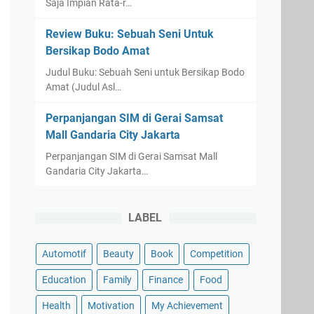
Saja Impian Rata-r…
Review Buku: Sebuah Seni Untuk
Bersikap Bodo Amat
Judul Buku: Sebuah Seni untuk Bersikap Bodo
Amat (Judul Asl…
Perpanjangan SIM di Gerai Samsat
Mall Gandaria City Jakarta
Perpanjangan SIM di Gerai Samsat Mall
Gandaria City Jakarta…
LABEL
Automotif
Beauty
Book
Competition
Education
Family
Finance
Food
Health
Motivation
My Achievement