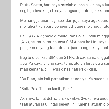
Pluit - Soetta, harusnya setelah di posisi kiri say
segitiga berakhir, eh saya langsung potong ke kanan
Memang jalanan lagi sepi dan jujur saya agak buru-bu
menghentikan para pengemudi yang melanggar atur
Lalu
as usual
, saya diminta Pak Polisi untuk mingg
Guys
, seumur-umur punya SIM A baru kali ini saya
pengemudi yang taat aturan. (sombong dikit ya ha
Begitu diperiksa SIM dan STNK, di cek sama engga
apa. Ya saya bilang saya tahu, aturan lurus dulu sa
mau kemana, dll. Terus dinasihati Pak Polisi,
"Bu Dian, lain kali perhatikan aturan ya! Ya sudah, s
"Baik, Pak. Terima kasih, Pak!"
Akhirnya lanjut deh jalan, kwkwkw. Syukurnya engga
taati aturan lalu lintas seperti ini. Karena, aturan