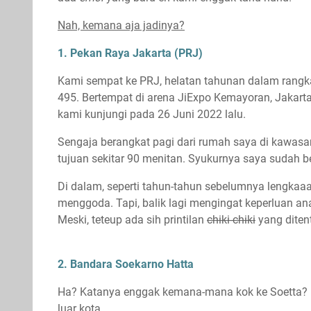
Nah, kemana aja jadinya?
1. Pekan Raya Jakarta (PRJ)
Kami sempat ke PRJ, helatan tahunan dalam rangk
495. Bertempat di arena JiExpo Kemayoran, Jakarta
kami kunjungi pada 26 Juni 2022 lalu.
Sengaja berangkat pagi dari rumah saya di kawasan
tujuan sekitar 90 menitan. Syukurnya saya sudah bel
Di dalam, seperti tahun-tahun sebelumnya lengka
menggoda. Tapi, balik lagi mengingat keperluan an
Meski, teteup ada sih printilan
chiki-chiki
yang diten
2. Bandara Soekarno Hatta
Ha? Katanya enggak kemana-mana kok ke Soetta? Iy
luar kota.