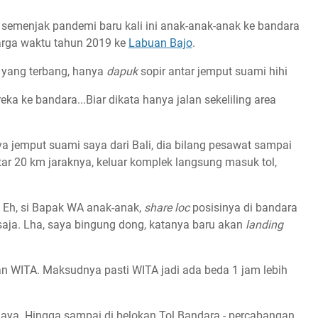
 semenjak pandemi baru kali ini anak-anak-anak ke bandara
luarga waktu tahun 2019 ke
Labuan Bajo
.
 yang terbang, hanya
dapuk
sopir antar jemput suami hihi
eka ke bandara...Biar dikata hanya jalan sekeliling area
ya jemput suami saya dari Bali, dia bilang pesawat sampai
tar 20 km jaraknya, keluar komplek langsung masuk tol,
. Eh, si Bapak WA anak-anak,
share loc
posisinya di bandara
saja. Lha, saya bingung dong, katanya baru akan
landing
 WITA. Maksudnya pasti WITA jadi ada beda 1 jam lebih
 jaya. Hingga sampai di belokan Tol Bandara - percabangan