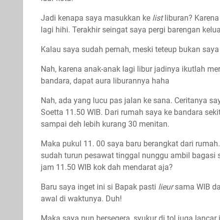
Jadi kenapa saya masukkan ke
list
liburan? Karena
lagi hihi. Terakhir seingat saya pergi barengan ke
Kalau saya sudah pernah, meski teteup bukan saya
Nah, karena anak-anak lagi libur jadinya ikutlah mer
bandara, dapat aura liburannya haha
Nah, ada yang lucu pas jalan ke sana. Ceritanya sa
Soetta 11.50 WIB. Dari rumah saya ke bandara seki
sampai deh lebih kurang 30 menitan.
Maka pukul 11. 00 saya baru berangkat dari rumah
sudah turun pesawat tinggal nunggu ambil bagasi 
jam 11.50 WIB kok dah mendarat aja?
Baru saya inget ini si Bapak pasti
lieur
sama WIB dan
awal di waktunya. Duh!
Maka saya pun bersegera, syukur di tol juga lancar