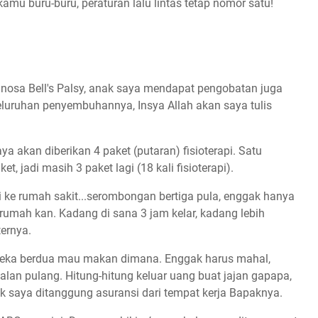
amu buru-buru, peraturan lalu lintas tetap nomor satu!
gnosa Bell's Palsy, anak saya mendapat pengobatan juga
eseluruhan penyembuhannya, Insya Allah akan saya tulis
ya akan diberikan 4 paket (putaran) fisioterapi. Satu
t, jadi masih 3 paket lagi (18 kali fisioterapi).
ri ke rumah sakit...serombongan bertiga pula, enggak hanya
i rumah kan. Kadang di sana 3 jam kelar, kadang lebih
ternya.
mereka berdua mau makan dimana. Enggak harus mahal,
jalan pulang. Hitung-hitung keluar uang buat jajan gapapa,
 saya ditanggung asuransi dari tempat kerja Bapaknya.