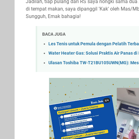
Jadilah, tiap pulang dari RS saya nongki sama dua
di tempat makan, saya dipanggil 'Kak' oleh Mas/M
Sungguh, Emak bahagia!
BACA JUGA
Les Tenis untuk Pemula dengan Pelatih Terba
Water Heater Gas: Solusi Praktis Air Panas d
Ulasan Toshiba TW-T21BU105UWN(MG): Mesin 