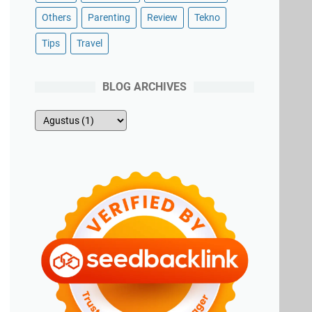
Others
Parenting
Review
Tekno
Tips
Travel
BLOG ARCHIVES