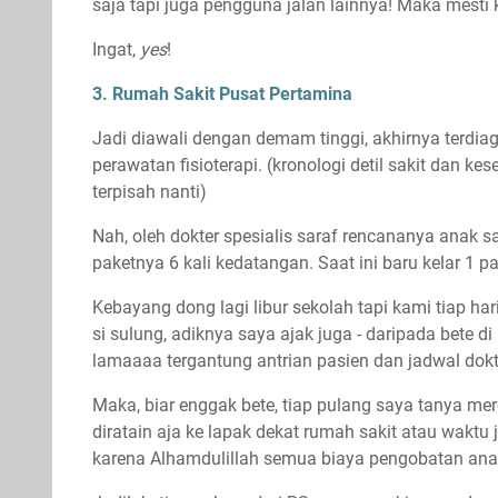
saja tapi juga pengguna jalan lainnya! Maka mesti k
Ingat,
yes
!
3. Rumah Sakit Pusat Pertamina
Jadi diawali dengan demam tinggi, akhirnya terdia
perawatan fisioterapi. (kronologi detil sakit dan k
terpisah nanti)
Nah, oleh dokter spesialis saraf rencananya anak sa
paketnya 6 kali kedatangan. Saat ini baru kelar 1 pake
Kebayang dong lagi libur sekolah tapi kami tiap ha
si sulung, adiknya saya ajak juga - daripada bete d
lamaaaa tergantung antrian pasien dan jadwal dok
Maka, biar enggak bete, tiap pulang saya tanya 
diratain aja ke lapak dekat rumah sakit atau waktu 
karena Alhamdulillah semua biaya pengobatan anak