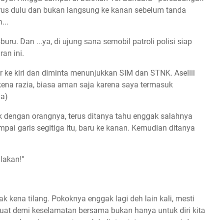
a lurus dulu dan bukan langsung ke kanan sebelum tanda
...
ru. Dan ...ya, di ujung sana semobil patroli polisi siap
an ini.
ir ke kiri dan diminta menunjukkan SIM dan STNK. Aseliii
 kena razia, biasa aman saja karena saya termasuk
ha)
k dengan orangnya, terus ditanya tahu enggak salahnya
mpai garis segitiga itu, baru ke kanan. Kemudian ditanya
ilakan!"
k kena tilang. Pokoknya enggak lagi deh lain kali, mesti
 dibuat demi keselamatan bersama bukan hanya untuk diri kita