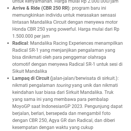
untuk kenyamanan. Harga mulai Rp 2.000.000/jam
Arrive & Ride (CBR 250 RR)
: program baru ini
memungkinkan individu untuk merasakan sensasi
lintasan Mandalika Circuit dengan menyewa motor
Honda CBR 250 yang powerful. Harga mulai dari Rp
1.500.000 per jam
Radical
: Mandalika Racing Experiences menampilkan
Radical SR-1 yang menjanjikan pengalaman yang
bisa dinikmati oleh para penggemar olahraga
otomotif dengan menyewa Radical SR-1 untuk sesi di
Sikuit Mandalika
Lampaq di Circuit (
jalan-jalan/berwisata di sirkuit.):
nikmati pengalaman
touring
yang unik dan nikmati
keindahan luar biasa dari Sirkuit Mandalika. Truk
yang sama ini yang membawa para pembalap
MoyoGP saat IndonesianGP 2023. Pengunjung dapat
berjalan, berlari, bersepeda dan mengambil foto
dengan CBR 250, Agya GR dan Radical, dan diberi
kesempatan dengan waktu yang cukup