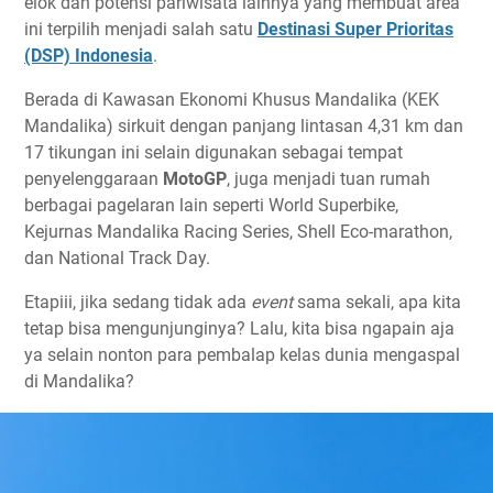
elok dan potensi pariwisata lainnya yang membuat area
ini terpilih menjadi salah satu
Destinasi Super Prioritas
(DSP) Indonesia
.
Berada di Kawasan Ekonomi Khusus Mandalika (KEK
Mandalika) sirkuit dengan panjang lintasan 4,31 km dan
17 tikungan ini selain digunakan sebagai tempat
penyelenggaraan
MotoGP
, juga menjadi tuan rumah
berbagai pagelaran lain seperti World Superbike,
Kejurnas Mandalika Racing Series, Shell Eco-marathon,
dan National Track Day.
Etapiii, jika sedang tidak ada
event
sama sekali, apa kita
tetap bisa mengunjunginya? Lalu, kita bisa ngapain aja
ya selain nonton para pembalap kelas dunia mengaspal
di Mandalika?