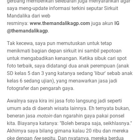
gerbang memberikan selebaran juga menyarankan agar
saya meng-update informasi terkini seputar Sirkuit
Mandalika dari web
resminya:
www.themandalikagp.com
juga akun
IG
@themandalikagp
.
Tak kecewa, saya pun memutuskan untuk tetap
menikmati bagian depan sirkuit ini sambil pepotoan
untuk mengabadikan kenangan. Ketika sibuk cari spot
foto terbaik, saya didatangi dua anak perempuan (anak
SD kelas 5 dan 3 yang katanya sedang 'libur' sebab anak
kelas 6 sedang ujian), yang menawarkan jasa jadi
fotografer dan pengarah gaya.
Awalnya saya kira ini jasa foto langsung jadi seperti
umum ada di daerah wisata lainnya. Eh ternyata bukan,
beneran jasa
motoin
dan ngarahin gaya pakai ponsel
kita. Biayanya katanya: "Boleh berapa saja, seikhlasnya."
Akhirnya saya bilang gimana kalau 20 ribu dan mereka
oke dengan
fee
segitu. Dan nyatanya, mereka berdua