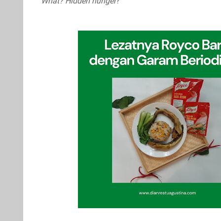
What? Hidden hunger
?