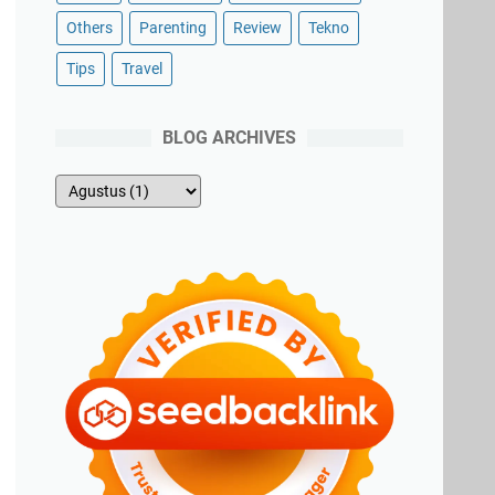
Others
Parenting
Review
Tekno
Tips
Travel
BLOG ARCHIVES