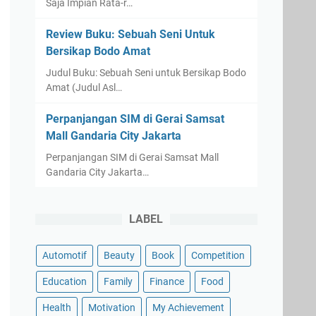
Saja Impian Rata-r…
Review Buku: Sebuah Seni Untuk
Bersikap Bodo Amat
Judul Buku: Sebuah Seni untuk Bersikap Bodo
Amat (Judul Asl…
Perpanjangan SIM di Gerai Samsat
Mall Gandaria City Jakarta
Perpanjangan SIM di Gerai Samsat Mall
Gandaria City Jakarta…
LABEL
Automotif
Beauty
Book
Competition
Education
Family
Finance
Food
Health
Motivation
My Achievement