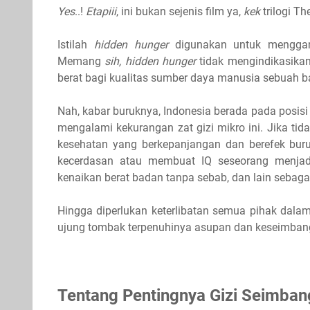
Yes
..!
Etapiii
, ini bukan sejenis film ya,
kek
trilogi T
Istilah
hidden hunger
digunakan untuk menggamb
Memang
sih,
hidden hunger
tidak mengindikasika
berat bagi kualitas sumber daya manusia sebuah 
Nah, kabar buruknya, Indonesia berada pada posisi
mengalami kekurangan zat gizi mikro ini. Jika ti
kesehatan yang berkepanjangan dan berefek bur
kecerdasan atau membuat IQ seseorang menjadi 
kenaikan berat badan tanpa sebab, dan lain sebag
Hingga diperlukan keterlibatan semua pihak dala
ujung tombak terpenuhinya asupan dan keseimbang
Tentang Pentingnya Gizi Seimban